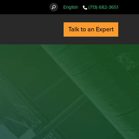
English
(713) 682-3651
Talk to an Expert