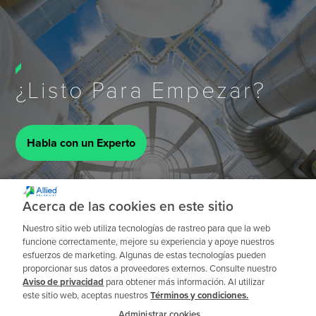
¿Listo Para Empezar?
Habla con un Experto
Acerca de las cookies en este sitio
Nuestro sitio web utiliza tecnologías de rastreo para que la web
funcione correctamente, mejore su experiencia y apoye nuestros
esfuerzos de marketing. Algunas de estas tecnologías pueden
proporcionar sus datos a proveedores externos. Consulte nuestro
Aviso de privacidad
para obtener más información. Al utilizar
este sitio web, aceptas nuestros
Términos y condiciones.
Administrar cookies